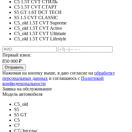
C5 1.5T CVT СТИЛЬ
C5 1.5T CVT СТАРТ
S5 GT 1.6T DCT TECH
S5 1.5 CVT CLASSIC
C5_old 1.5T CVT Supreme
C5_old 1.5T CVT Active
C5_old 1.5T CVT Ultimate
C5_old 1.5T CVT Lifestyle
Первый взнос
850 000
₽
Отправить
Нажимая на кнопку выше, я даю согласие на
обработку
персональных данных
и соглашаюсь с
Политикой
конфиденциальности
Заявка на обслуживание
Модель автомобиля
C5_old
S5
S5 GT
C5
C7
C7-Энгельс